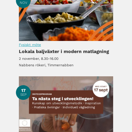
NOV
Fysiskt möte
Lokala baljväxter i modern matlagning
2 november, 8.30-16.00
Nabbens rökeri, Timmernabben
17
SEP