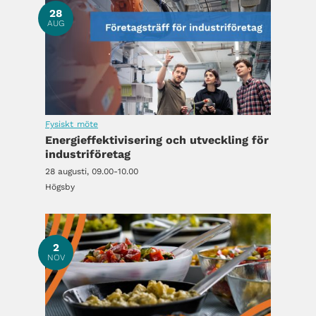
28
AUG
Fysiskt möte
Energieffektivisering och utveckling för
industriföretag
28 augusti, 09.00-10.00
Högsby
2
NOV