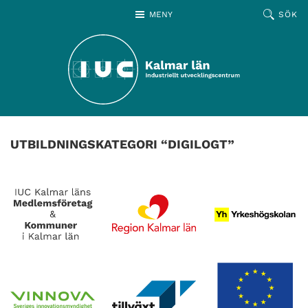
Hoppa till huvudinnehållet
MENY
SÖK
UTBILDNINGSKATEGORI “DIGILOGT”