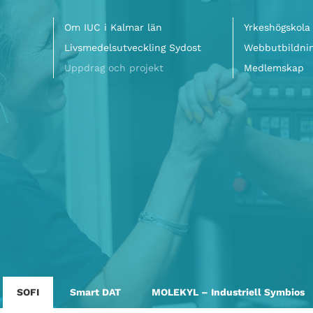
Meny
Om IUC i Kalmar län
Yrkeshögskola
Livsmedelsutveckling Sydost
Webbutbildni
Uppdrag och projekt
Medlemskap
SOFI
Smart DAT
MOLEKYL – Industriell Symbios