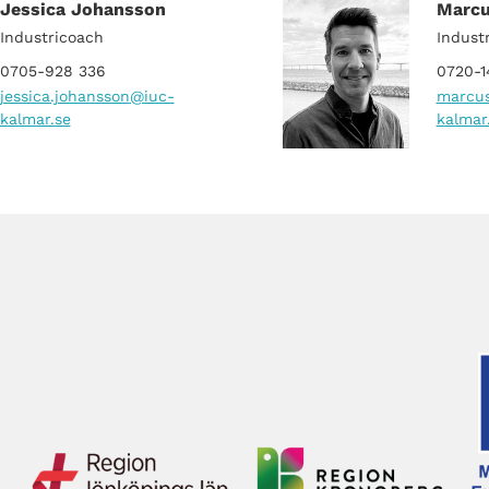
Jessica Johansson
Marcu
Industricoach
Indust
0705-928 336
0720-1
jessica.johansson
@iuc-
marcus
kalmar.se
kalmar