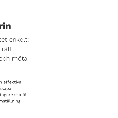
rin
tet enkelt:
 rätt
 och möta
h effektiva
 skapa
etagare ska få
mställning.