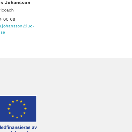
s Johansson
ricoach
4 00 08
.johansson
@iuc-
.se