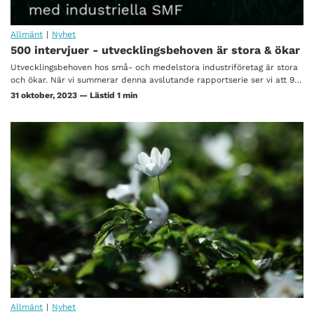
Allmänt
|
Nyhet
500 intervjuer - utvecklingsbehoven är stora & ökar
Utvecklingsbehoven hos små- och medelstora industriföretag är stora
och ökar. När vi summerar denna avslutande rapportserie ser vi att 9…
31 oktober, 2023 — Lästid 1 min
Allmänt
|
Nyhet