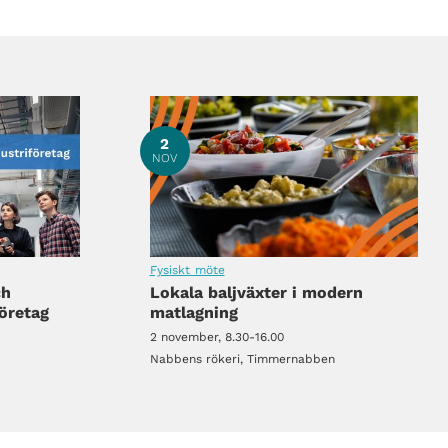
2
NOV
Fysiskt möte
ch
Lokala baljväxter i modern
företag
matlagning
2 november, 8.30-16.00
Nabbens rökeri, Timmernabben