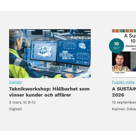
retag
Lokala baljväxter i modern matlagning
10
SEP
Digitalt
Fysiskt möte
Teknikworkshop: Hållbarhet som
A SUSTA
retag
Lokala baljväxter i modern matlagning
vinner kunder och affärer
2026
5 mars, kl 9-12
10 september
Digitalt
Kalmar, Oska