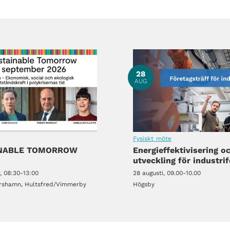
28
AUG
Fysiskt möte
INABLE TOMORROW
Energieffektivisering o
utveckling för industri
, 08:30-13:00
28 augusti, 09.00-10.00
rshamn, Hultsfred/Vimmerby
Högsby