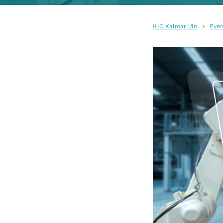
IUC Kalmar län
Even