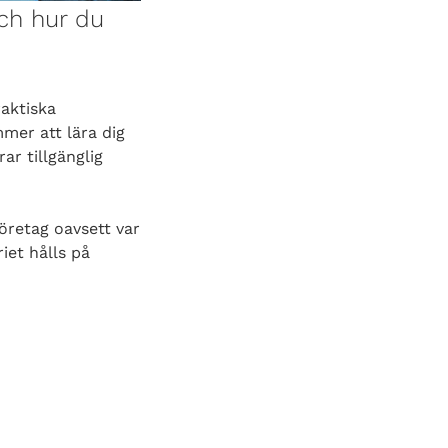
och hur du
aktiska
mer att lära dig
ar tillgänglig
öretag oavsett var
iet hålls på