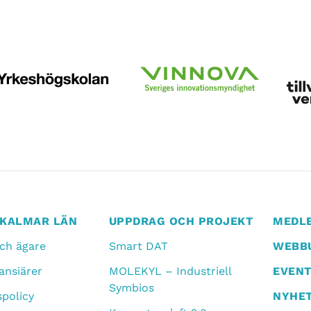
I KALMAR LÄN
UPPDRAG OCH PROJEKT
MEDL
och ägare
Smart DAT
WEBBU
ansiärer
MOLEKYL – Industriell
EVEN
Symbios
spolicy
NYHE