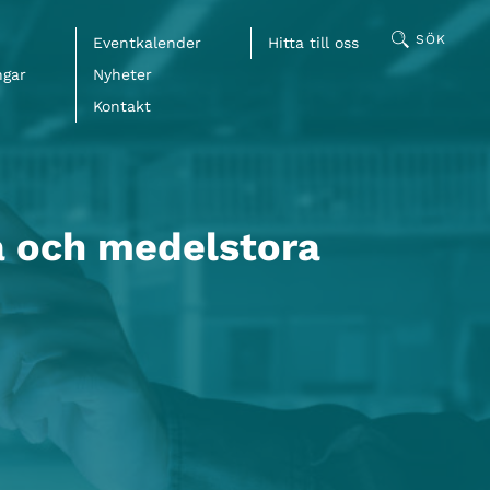
SÖK
Eventkalender
Hitta till oss
ngar
Nyheter
Kontakt
Facebook
å och medelstora
LinkedIn
Mail