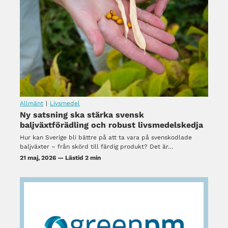
Allmänt
|
Livsmedel
Ny satsning ska stärka svensk
baljväxtförädling och robust livsmedelskedja
Hur kan Sverige bli bättre på att ta vara på svenskodlade
baljväxter – från skörd till färdig produkt? Det är…
21 maj, 2026 — Lästid 2 min