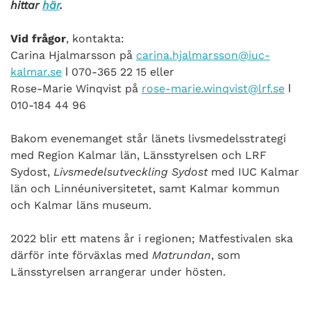
hittar
här
.
Vid frågor
, kontakta:
Carina Hjalmarsson på
carina.hjalmarsson@iuc-
kalmar.se
ǀ 070-365 22 15 eller
Rose-Marie Winqvist på
rose-marie.winqvist@lrf.se
ǀ
010-184 44 96
Bakom evenemanget står länets livsmedelsstrategi
med Region Kalmar län, Länsstyrelsen och LRF
Sydost,
Livsmedelsutveckling Sydost
med IUC Kalmar
län och Linnéuniversitetet, samt Kalmar kommun
och Kalmar läns museum.
2022 blir ett matens år i regionen; Matfestivalen ska
därför inte förväxlas med
Matrundan
, som
Länsstyrelsen arrangerar under hösten.