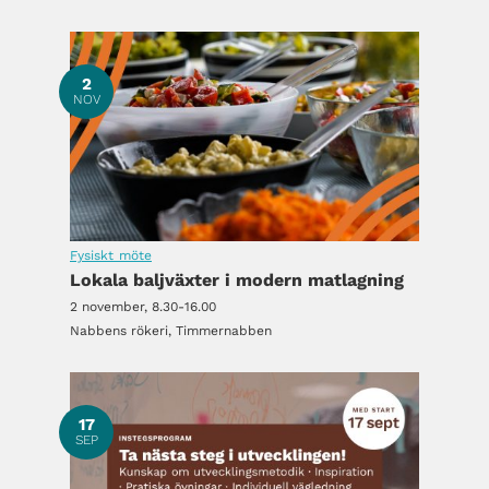
2
NOV
Fysiskt möte
Lokala baljväxter i modern matlagning
2 november, 8.30-16.00
Nabbens rökeri, Timmernabben
17
SEP