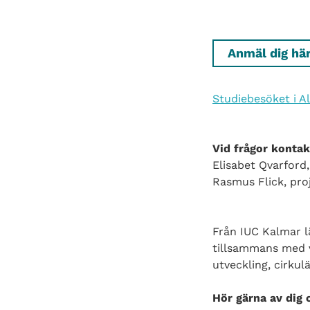
Anmäl dig hä
Studiebesöket i 
Vid frågor kontak
Elisabet Qvarford
Rasmus Flick, pro
Från IUC Kalmar l
tillsammans med vå
utveckling, cirkul
Hör gärna av dig o