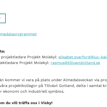
r
Almedalsprogrammet
ta:
, projektledare Projekt Molekyl:
elisabet.qvarford@iuc-ka
jektledare Projekt Molekyl:
rasmus@tillvaxtgotland.se
än kommer vi vara på plats under Almedalsveckan via pro
ra projektkollegor på Tillväxt Gotland, delta i samtal kr
är ekonomi och industriell symbios.
m du vill träffa oss i Visby!