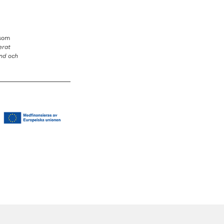
 som
erat
and och