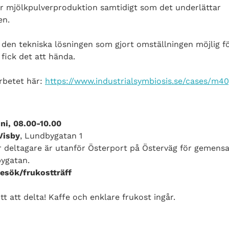
 för mjölkpulverproduktion samtidigt som det underlättar
en.
d den tekniska lösningen som gjort omställningen möjlig för
ick det att hända.
betet här:
https://www.industrialsymbiosis.se/cases/m4
ni, 08.00-10.00
Visby
, Lundbygatan 1
 deltagare är utanför Österport på Österväg för gemensam
ygatan.
besök/frukostträff
tt att delta! Kaffe och enklare frukost ingår.