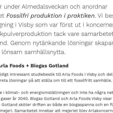
r under Almedalsveckan och anordnar
et
Fossilfri produktion i praktiken
. Vi b
ning i Visby som var först ut i koncer
ölkpulverproduktion tack vare samarbet
and. Genom nytänkande lösningar skapa
 lönsam samhällsnytta.
rla Foods + Biogas Gotland
ldigt intressant studiebesök till Arla Foods i Visby och de
eta lösningar på att ställa om till ett fossilfritt samhälle.
re i klimat- och energiomställningen och inte ha några ne
gaser år 2040. Biogas Gotland och Arla Foods Visby visar
 Gotland sköter driften av både en biogaspanna och en fl
 mejeri. Samarbetet innebar att mejeriet blev Arlakoncern