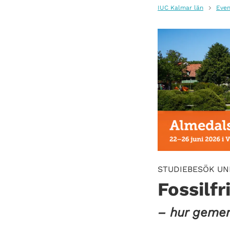
IUC Kalmar län
Even
STUDIEBESÖK U
Fossilfr
– hur gemen