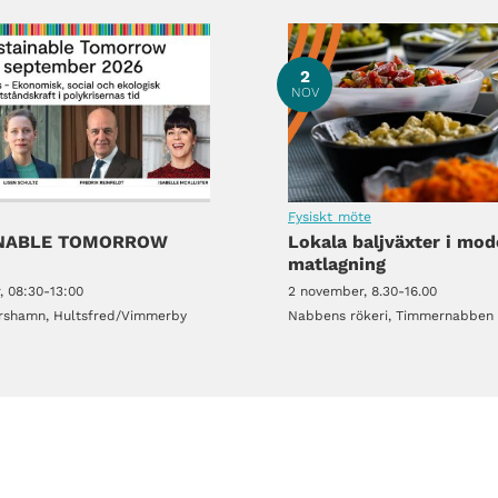
2
NOV
Fysiskt möte
INABLE TOMORROW
Lokala baljväxter i mod
matlagning
, 08:30-13:00
2 november, 8.30-16.00
rshamn, Hultsfred/Vimmerby
Nabbens rökeri, Timmernabben