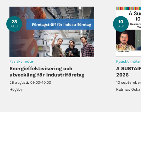
Instegsprogram: Ta nästa steg i utvecklingen!
28
10
AUG
SEP
Fysiskt möte
Fysiskt möte
Energieffektivisering och
A SUSTA
Instegsprogram: Ta nästa steg i utvecklingen!
utveckling för industriföretag
2026
28 augusti, 09.00-10.00
10 september
Högsby
Kalmar, Oska