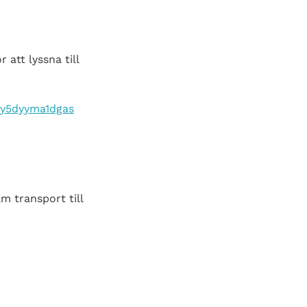
 att lyssna till
0y5dyyma1dgas
 transport till