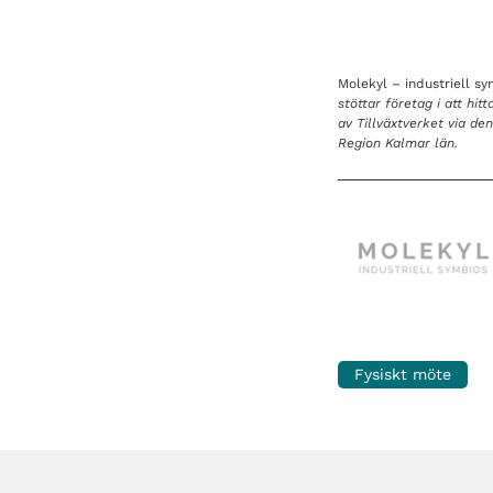
Molekyl – industriell s
stöttar företag i att hi
av Tillväxtverket via d
Region Kalmar län.
Fysiskt möte