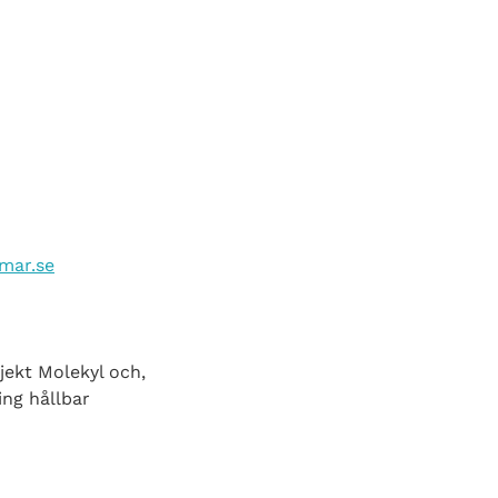
lmar.se
jekt Molekyl och,
ing hållbar