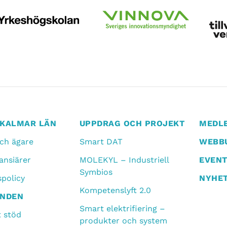
I KALMAR LÄN
UPPDRAG OCH PROJEKT
MEDL
och ägare
Smart DAT
WEBBU
ansiärer
MOLEKYL – Industriell
EVEN
Symbios
spolicy
NYHE
Kompetenslyft 2.0
ANDEN
Smart elektrifiering –
t stöd
produkter och system