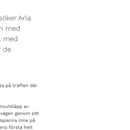
esöker Arla
nen med
et med
r de
lta på träffen där
ttoutsläpp av
 vägen genom sitt
ispanna inne på
ens första helt