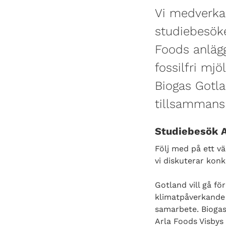
Vi medverka
studiebesök
Foods anlägg
fossilfri mj
Biogas Gotl
tillsammans
Studiebesök A
Följ med på ett vä
vi diskuterar konkr
Gotland vill gå fö
klimatpåverkande 
samarbete. Biogas
Arla Foods Visbys