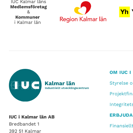
OM IUC 
Styrelse 
Projektfin
Integritet
ERBJUD
IUC i Kalmar län AB
Bredbandet 1
Finansiell
392 51 Kalmar