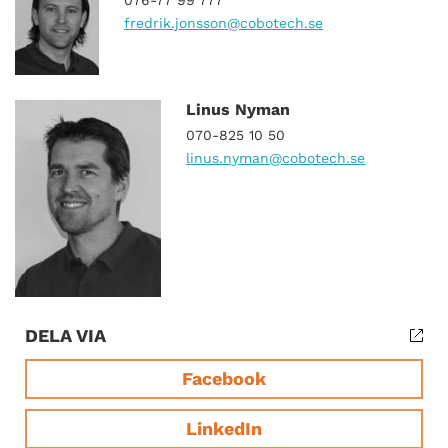
fredrik.jonsson
@cobotech.se
Linus Nyman
070-825 10 50
linus.nyman
@cobotech.se
DELA VIA
Facebook
LinkedIn