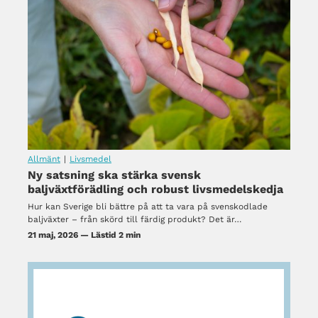
Allmänt
|
Livsmedel
Ny satsning ska stärka svensk
baljväxtförädling och robust livsmedelskedja
Hur kan Sverige bli bättre på att ta vara på svenskodlade
baljväxter – från skörd till färdig produkt? Det är…
21 maj, 2026 — Lästid 2 min