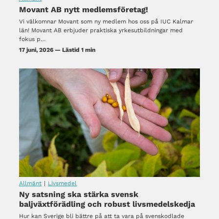
Movant AB nytt medlemsföretag!
Vi välkomnar Movant som ny medlem hos oss på IUC Kalmar
län! Movant AB erbjuder praktiska yrkesutbildningar med
fokus p…
17 juni, 2026 — Lästid 1 min
Allmänt
|
Livsmedel
Ny satsning ska stärka svensk
baljväxtförädling och robust livsmedelskedja
Hur kan Sverige bli bättre på att ta vara på svenskodlade