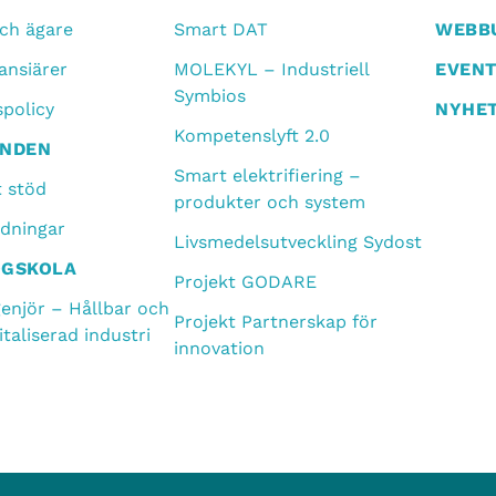
och ägare
Smart DAT
WEBBU
ansiärer
MOLEKYL – Industriell
EVEN
Symbios
spolicy
NYHE
Kompetenslyft 2.0
ANDEN
Smart elektrifiering –
t stöd
produkter och system
dningar
Livsmedelsutveckling Sydost
ÖGSKOLA
Projekt GODARE
enjör – Hållbar och
Projekt Partnerskap för
taliserad industri
innovation