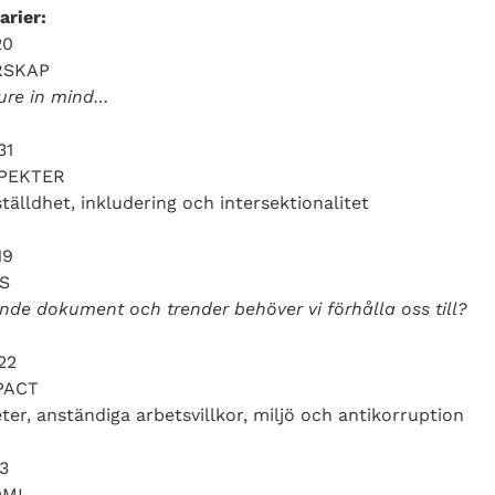
rier:
20
RSKAP
ture in mind…
31
PEKTER
älldhet, inkludering och intersektionalitet
19
S
rande dokument och trender behöver vi förhålla oss till?
22
PACT
ter, anständiga arbetsvillkor, miljö och antikorruption
3
OMI