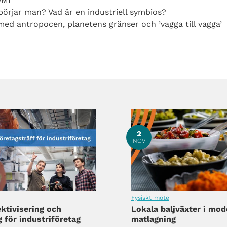
börjar man? Vad är en industriell symbios?
ed antropocen, planetens gränser och ’vagga till vagga’
2
NOV
Fysiskt möte
ektivisering och
Lokala baljväxter i mod
 för industriföretag
matlagning