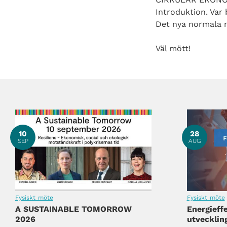
Introduktion. Var 
Det nya normala m
Väl mött!
Instegsprogram: Ta nästa steg i utvecklingen!
10
28
SEP
AUG
Fysiskt möte
Fysiskt möte
A SUSTAINABLE TOMORROW
Energieff
Instegsprogram: Ta nästa steg i utvecklingen!
2026
utveckling