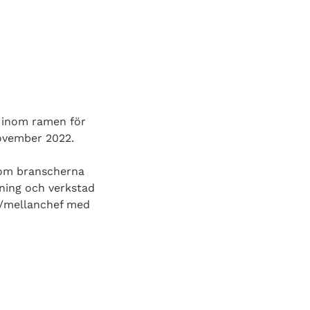
e inom ramen för
november 2022.
inom branscherna
inning och verkstad
ef/mellanchef med