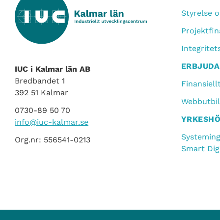
Styrelse 
Projektfin
Integritet
ERBJUD
IUC i Kalmar län AB
Bredbandet 1
Finansiell
392 51 Kalmar
Webbutbil
0730-89 50 70
YRKESH
info@iuc-kalmar.se
Systeming
Org.nr: 556541-0213
Smart Digi