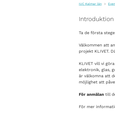
IUC Kalmar län
Even
Introduktion 
Ta de första steg
Välkommen att anm
projekt KLIVET. Dä
KLIVET vill vi gör
elektronik, glas, 
är välkomna att de
möjlighet att påve
För anmälan
till 
För mer informat